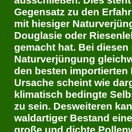
ausschließen. Dies steht
Gegensatz zu den Erfah
mit hiesiger Naturverjün
Douglasie oder
Riesenl
gemac
ht hat. Bei diesen
Naturverjüngung gleichw
den besten importierten
Ursache scheint wie dar
klimatisch bedingte Sel
zu sein. Desweiteren ka
waldartiger Bestand ei
große und dichte Pollen