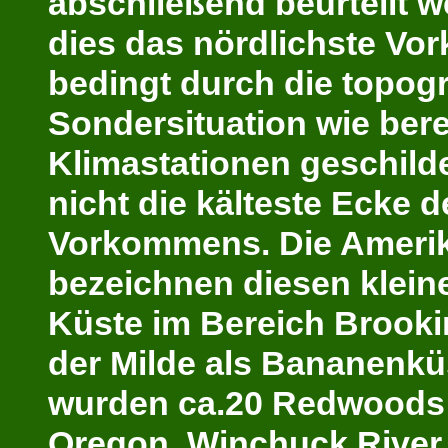
abschließend
b
eurteilt 
dies das
nördlichste Vo
bedingt durch die topog
Sondersituation wie bere
Klimastationen geschilde
nicht die kälteste Ecke d
Vorkommens. Die Ameri
bezeichnen diesen klein
Küste im Bereich Brook
der Milde als Bananenkü
wurden ca.20 Redwoods 
Oregon, Winchuck River 