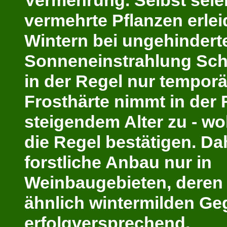
Vermehrung. Selbst selek
vermehrte Pflanzen erlei
Wintern bei ungehindert
Sonneneinstrahlung Schä
in der Regel nur tempor
ä
Frosthärte nimmt in der 
steigendem Alter zu - 
die Regel bestätigen. Dah
forstliche Anbau nur in
Weinbaugebieten, deren
ähnlich wintermilden G
erfolgversprechend.